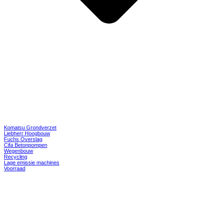
Komatsu Grondverzet
Liebherr Hoogbouw
Fuchs Overslag
Cifa Betonpompen
Wegenbouw
Recycling
Lage emissie machines
Voorraad