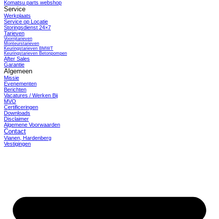
Komatsu parts webshop
Service
Werkplaats
Service op Locatie
Storingsdienst 24×7
Tarieven
Voorrijtarieven
Monteurstarieven
Keuringstarieven BMWT
Keuringstarieven Betonpompen
After Sales
Garantie
Algemeen
Missie
Evenementen
Berichten
Vacatures / Werken Bij
MVO
Certificeringen
Downloads
Disclaimer
Algemene Voorwaarden
Contact
Vianen, Hardenberg
Vestigingen