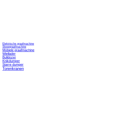
Elektrische graafmachine
Sloopgraafmachine
Mobiele graafmachine
Wiellader
Bulldozer
Knikdumper
Starre dumper
Torenkranen