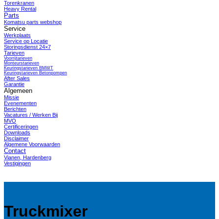
Torenkranen
Heavy Rental
Parts
Komatsu parts webshop
Service
Werkplaats
Service op Locatie
Storingsdienst 24×7
Tarieven
Voorrijtarieven
Monteurstarieven
Keuringstarieven BMWT
Keuringstarieven Betonpompen
After Sales
Garantie
Algemeen
Missie
Evenementen
Berichten
Vacatures / Werken Bij
MVO
Certificeringen
Downloads
Disclaimer
Algemene Voorwaarden
Contact
Vianen, Hardenberg
Vestigingen
Truckmixer