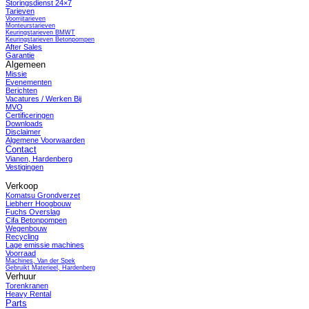
Storingsdienst 24×7
Tarieven
Voorrijtarieven
Monteurstarieven
Keuringstarieven BMWT
Keuringstarieven Betonpompen
After Sales
Garantie
Algemeen
Missie
Evenementen
Berichten
Vacatures / Werken Bij
MVO
Certificeringen
Downloads
Disclaimer
Algemene Voorwaarden
Contact
Vianen, Hardenberg
Vestigingen
Verkoop
Komatsu Grondverzet
Liebherr Hoogbouw
Fuchs Overslag
Cifa Betonpompen
Wegenbouw
Recycling
Lage emissie machines
Voorraad
Machines, Van der Spek
Gebruikt Materieel, Hardenberg
Verhuur
Torenkranen
Heavy Rental
Parts