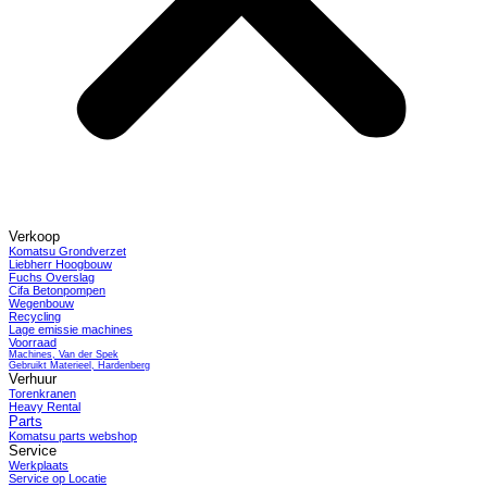
Verkoop
Komatsu Grondverzet
Liebherr Hoogbouw
Fuchs Overslag
Cifa Betonpompen
Wegenbouw
Recycling
Lage emissie machines
Voorraad
Machines, Van der Spek
Gebruikt Materieel, Hardenberg
Verhuur
Torenkranen
Heavy Rental
Parts
Komatsu parts webshop
Service
Werkplaats
Service op Locatie