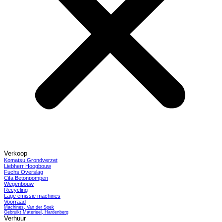
Verkoop
Komatsu Grondverzet
Liebherr Hoogbouw
Fuchs Overslag
Cifa Betonpompen
Wegenbouw
Recycling
Lage emissie machines
Voorraad
Machines, Van der Spek
Gebruikt Materieel, Hardenberg
Verhuur