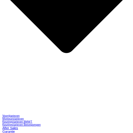
Voorrijtarieven
Monteurstarieven
Keuringstarieven BMWT
Keuringstarieven Betonpompen
After Sales
Garantie