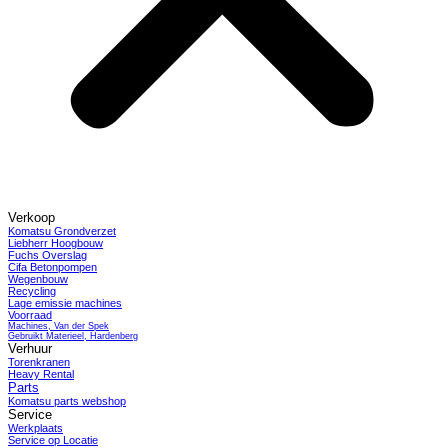
Verkoop
Komatsu Grondverzet
Liebherr Hoogbouw
Fuchs Overslag
Cifa Betonpompen
Wegenbouw
Recycling
Lage emissie machines
Voorraad
Machines, Van der Spek
Gebruikt Materieel, Hardenberg
Verhuur
Torenkranen
Heavy Rental
Parts
Komatsu parts webshop
Service
Werkplaats
Service op Locatie