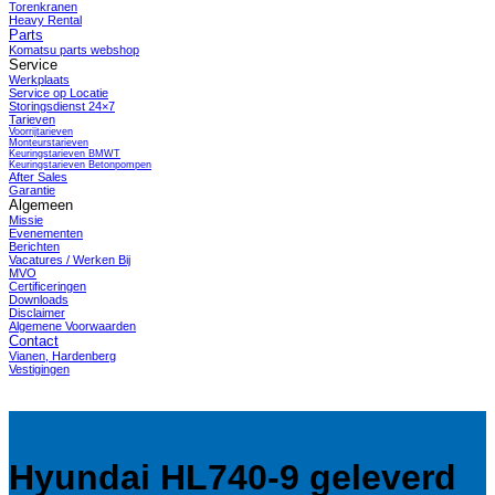
Torenkranen
Heavy Rental
Parts
Komatsu parts webshop
Service
Werkplaats
Service op Locatie
Storingsdienst 24×7
Tarieven
Voorrijtarieven
Monteurstarieven
Keuringstarieven BMWT
Keuringstarieven Betonpompen
After Sales
Garantie
Algemeen
Missie
Evenementen
Berichten
Vacatures / Werken Bij
MVO
Certificeringen
Downloads
Disclaimer
Algemene Voorwaarden
Contact
Vianen, Hardenberg
Vestigingen
Hyundai HL740-9 geleverd