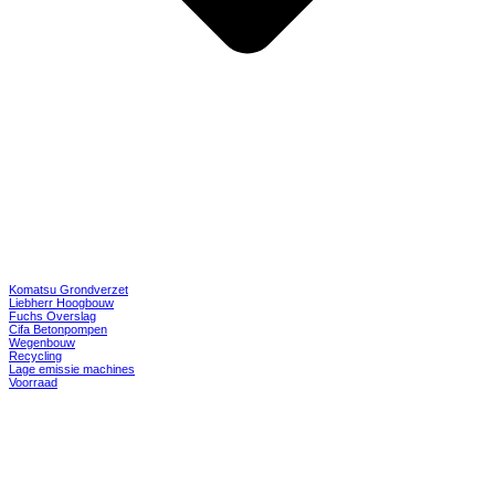
Komatsu Grondverzet
Liebherr Hoogbouw
Fuchs Overslag
Cifa Betonpompen
Wegenbouw
Recycling
Lage emissie machines
Voorraad