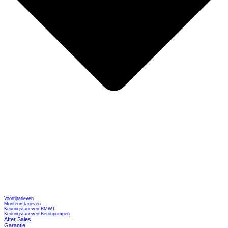
Voorrijtarieven
Monteurstarieven
Keuringstarieven BMWT
Keuringstarieven Betonpompen
After Sales
Garantie