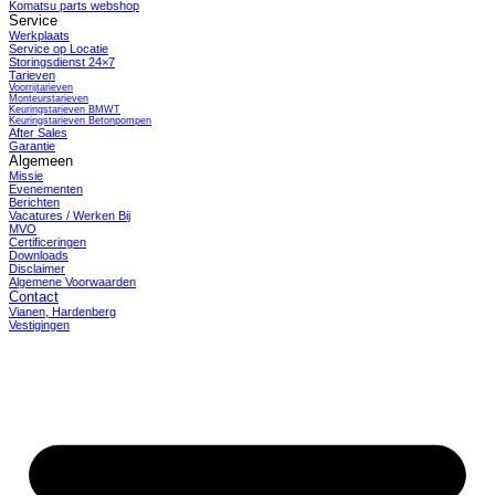
Komatsu parts webshop
Service
Werkplaats
Service op Locatie
Storingsdienst 24×7
Tarieven
Voorrijtarieven
Monteurstarieven
Keuringstarieven BMWT
Keuringstarieven Betonpompen
After Sales
Garantie
Algemeen
Missie
Evenementen
Berichten
Vacatures / Werken Bij
MVO
Certificeringen
Downloads
Disclaimer
Algemene Voorwaarden
Contact
Vianen, Hardenberg
Vestigingen