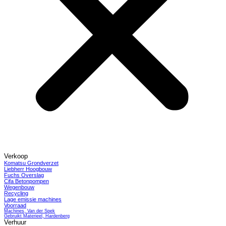
Verkoop
Komatsu Grondverzet
Liebherr Hoogbouw
Fuchs Overslag
Cifa Betonpompen
Wegenbouw
Recycling
Lage emissie machines
Voorraad
Machines, Van der Spek
Gebruikt Materieel, Hardenberg
Verhuur