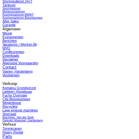
Storingsdienst 24×7
Tarieven
Voorrijtarieven
Monteurstarieven
Keuringstarieven BMWT
Keuringstarieven Betonpompen
After Sales
Garantie
Algemeen
Missie
Evenementen
Berichten
Vacatures / Werken Bij
MVO
Certificeringen
Downloads
Disclaimer
Algemene Voorwaarden
Contact
Vianen, Hardenberg
Vestigingen
Verkoop
Komatsu Grondverzet
Liebherr Hoogbouw
Fuchs Overslag
Cifa Betonpompen
Wegenbouw
Recycling
Lage emissie machines
Voorraad
Machines, Van der Spek
Gebruikt Materieel, Hardenberg
Verhuur
Torenkranen
Heavy Rental
Parts